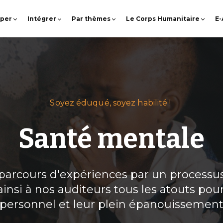
pper
Intégrer
Par thèmes
Le Corps Humanitaire
E
Soyez éduqué, soyez habilité !
Santé mentale
parcours d'expériences par un proces
 ainsi à nos auditeurs tous les atouts p
personnel et leur plein épanouissemen