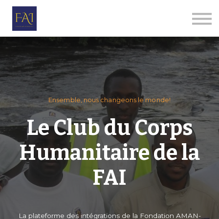
Par thèmes
Le Corps Humanitaire
E-ALPHA
Qui sommes-nous
Se connecter
S'inscrire
Ensemble, nous changeons le monde!
Le Club du Corps
Humanitaire de la
FAI
La plateforme des intégrations de la Fondation AMAN-