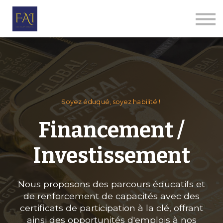
Par thèmes
Le Corps Humanitaire
E-ALPHA
Qui sommes-nous
Se connecter
S'inscrire
Soyez éduqué, soyez habilité !
Financement /
Investissement
Nous proposons des parcours éducatifs et
de renforcement de capacités avec des
certificats de participation à la clé, offrant
ainsi des opportunités d'emplois à nos