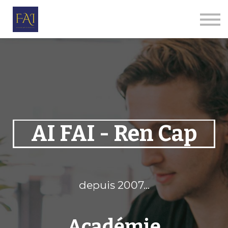
Par thèmes
Le Corps Humanitaire
E-ALPHA
Qui sommes-nous
Se connecter
S'inscrire
AI FAI - Ren Cap
depuis 2007...
Académie