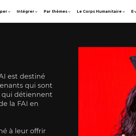
pper
Intégrer
Par thèmes
Le Corps Humanitaire
E
I est destiné
enants qui sont
re qui détiennent
 de la FAI en
é à leur offrir