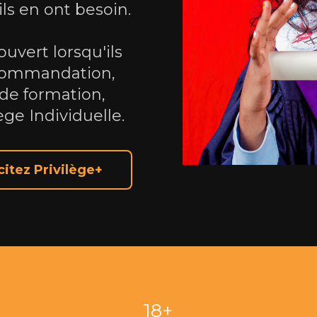
ils en ont besoin.
ouvert lorsqu'ils
ecommandation,
 de formation,
ège Individuelle.
icitez Privilège+
18+