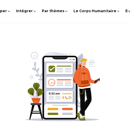
pper
Intégrer
Par thèmes
Le Corps Humanitaire
E