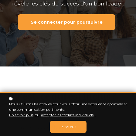
révèle les clés du succès d'un bon leader.
Se connecter pour poursuivre
Qu'est-ce qui est inclus ?
Nous utilisons les cookies pour vous offrir une expérience optimale et
une communication pertinente.
En savoir plus
ou
accepter les cookies individuels
.
Cours accessibles en ligne
Je l'ai eu !