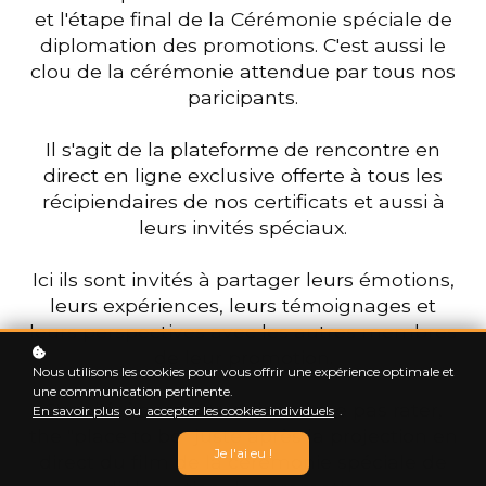
et l'étape final de la Cérémonie spéciale de
diplomation des promotions. C'est aussi le
clou de la cérémonie attendue par tous nos
paricipants.
Il s'agit de la plateforme de rencontre en
direct en ligne exclusive offerte à tous les
récipiendaires de nos certificats et aussi à
leurs invités spéciaux.
Ici ils sont invités à partager leurs émotions,
leurs expériences, leurs témoignages et
leurs perspectives avec les autres membres
de leur promotion.
Nous utilisons les cookies pour vous offrir une expérience optimale et
une communication pertinente.
C'est l'évènement en ligne à ne pas rater,
En savoir plus
ou
accepter les cookies individuels
.
the "place to be" juste après la projection en
Je l'ai eu !
direct du film de la cérémonie spéciale de