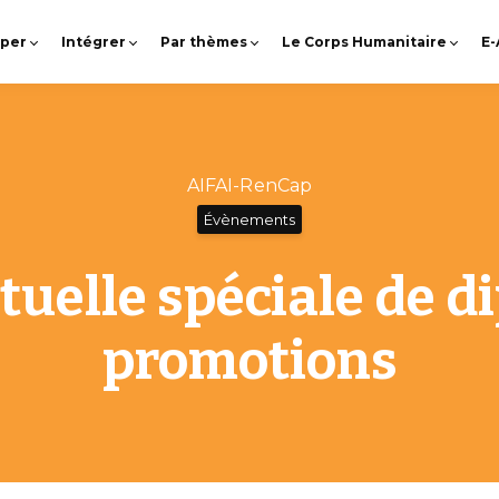
pper
Intégrer
Par thèmes
Le Corps Humanitaire
E
AIFAI-RenCap
Évènements
tuelle spéciale de d
promotions