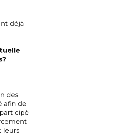
ant déjà
tuelle
s?
on des
 afin de
participé
orcement
t leurs