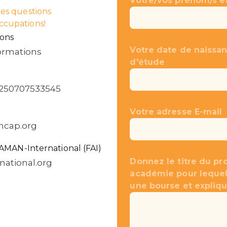
Votre/vos prénom/s e
des questions
ccupations!
ions
Votre date de naissan
formations
d'étude
250707533545
Votre adresse E-mail
ncap.org
AMAN-International (FAI)
Donnez le titre du p
ational.org
académie pour lequel
une bourse et expliq