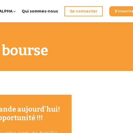
-ALPHA
Qui sommes-nous
Se connecter
S'inscrir
 bourse
mande aujourd'hui!
pportunité !!!