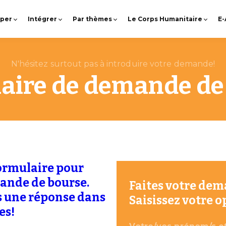
pper
Intégrer
Par thèmes
Le Corps Humanitaire
E
N'hésitez surtout pas à introduire votre demande!
aire de demande de
formulaire pour
ande de bourse.
Faites votre de
 une réponse dans
Saisissez votre o
es!